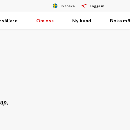
Svenska
Logga in
rsäljare
Om oss
Ny kund
Boka mö
kap,