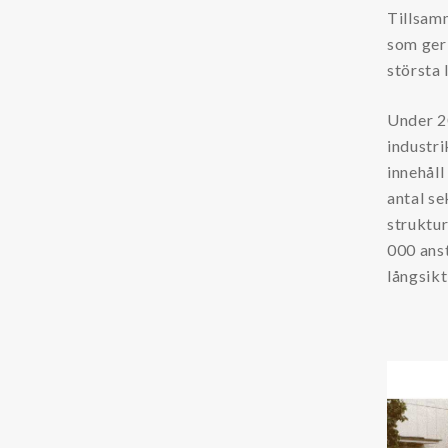
Tillsam
som ger 
största 
Under 2
industr
innehåll
antal se
struktu
000 anst
långsikt