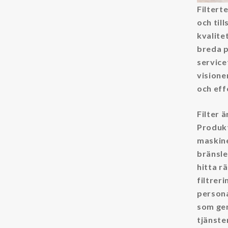
Filterte
Varumärken
och til
kvalit
Amiad filter
breda p
service
Filtration Group
visione
Fleetguard filter
och eff
Hengst filter
Filter 
Lekang®
Produkt
MANN filter
maskine
bränsle,
RMF/Des-Case Filter
hitta rä
Safematic filter
filtrer
Separ filter
persona
som gen
tjänste