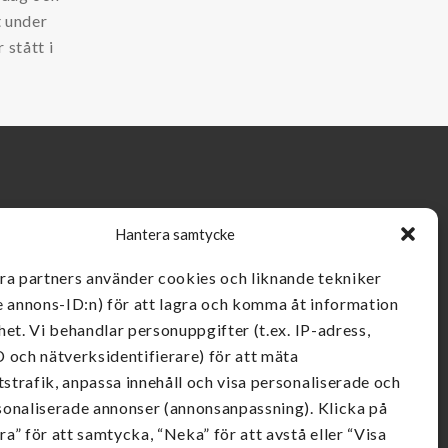
t under
 stått i
Hantera samtycke
åra partners använder cookies och liknande tekniker
e annons-ID:n) för att lagra och komma åt information
het. Vi behandlar personuppgifter (t.ex. IP-adress,
 och nätverksidentifierare) för att mäta
strafik, anpassa innehåll och visa personaliserade och
sonaliserade annonser (annonsanpassning). Klicka på
a” för att samtycka, “Neka” för att avstå eller “Visa