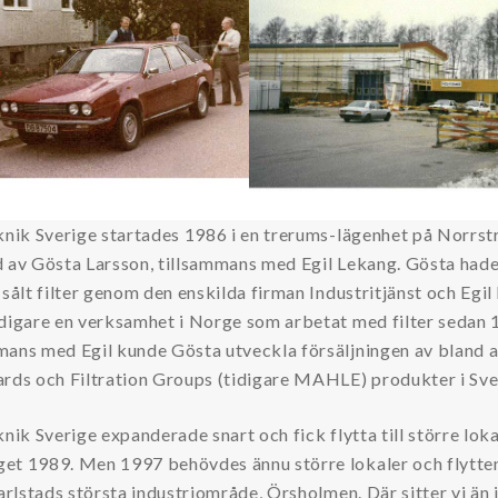
knik Sverige startades 1986 i en trerums-lägenhet på Norrst
d av Gösta Larsson, tillsammans med Egil Lekang. Gösta had
 sålt filter genom den enskilda firman Industritjänst och Egil
idigare en verksamhet i Norge som arbetat med filter sedan 
mans med Egil kunde Gösta utveckla försäljningen av bland 
ards och Filtration Groups (tidigare MAHLE) produkter i Sve
knik Sverige expanderade snart och fick flytta till större lok
et 1989. Men 1997 behövdes ännu större lokaler och flytte
Karlstads största industriområde, Örsholmen. Där sitter vi än