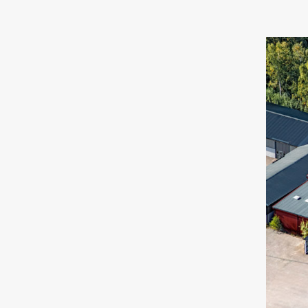
Kemikalier
Kylvätska (glykol)
Tillståndskontroll
Oljesensor
Partikelräknare
Övrigt
Dieselmotorfiltrering
Kataloger & Broschyrer
LFS
Oljerenhet
Säkerhetsdatablad