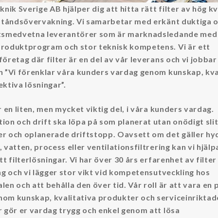
knik Sverige AB hjälper dig att hitta rätt filter av hög kv
lståndsövervakning. Vi samarbetar med erkänt duktiga 
etsmedvetna leverantörer som är marknadsledande med 
roduktprogram och stor teknisk kompetens. Vi är ett
företag där filter är en del av vår leverans och vi jobbar
n ”Vi förenklar våra kunders vardag genom kunskap, kva
ektiva lösningar”.
är en liten, men mycket viktig del, i våra kunders vardag.
ion och drift ska löpa på som planerat utan onödigt sli
r och oplanerade driftstopp. Oavsett om det gäller hyd
 vatten, process eller ventilationsfiltrering kan vi hjälp
tt filterlösningar. Vi har över 30 års erfarenhet av filter
ing och vi lägger stor vikt vid kompetensutveckling hos
len och att behålla den över tid. Vår roll är att vara en 
om kunskap, kvalitativa produkter och serviceinriktad
r gör er vardag trygg och enkel genom att lösa