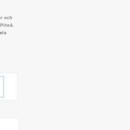
or och
 Piteå.
ela