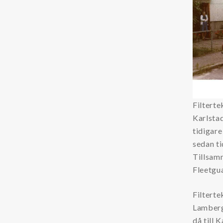
Filterte
Karlsta
tidigare
sedan t
Tillsam
Fleetgu
Filterte
Lamberg
då till 