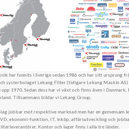
knik har funnits i Sverige sedan 1986 och har sitt ursprung fr
ch systerbolaget Lekang Filter (tidigare Lekang Maskin AS)
 upp 1970. Sedan dess har vi växt och finns även i Danmark, 
kland. Tillsammans bildar vi Lekang Group.
olag jobbar mot respektive marknad men har en gemensam le
 VD, ekonomi-funktion, IT, inköp, affärsutveckling och jobb
lterleverantörer. Kontor och lager finns i alla tre länder.