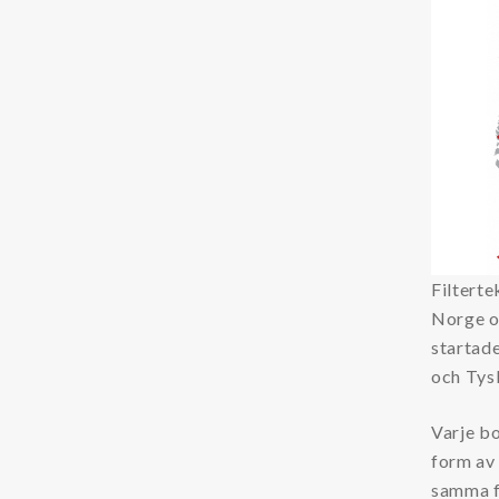
Filterte
Norge o
startade
och Tys
Varje b
form av
samma fi