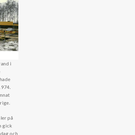
rand i
e
 hade
1974.
annat
rige.
aler på
n gick
 idag och