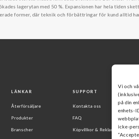
ökades lagerytan med 50 %. Expansionen har hela tiden sket
erade former, där teknik och förbättringar för kund alltid har
Vi och v
LÄNKAR
SUPPORT
(inklusiv
på din en
Återförsäljare
Kontakta oss
enhets-ID
Produkter
FAQ
webbplat
icke-per
Branscher
Köpvillkor & Reklamation
“Accepter