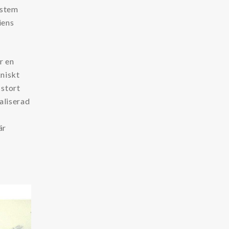
ystem
iens
r en
kniskt
 stort
aliserad
är