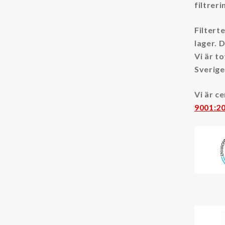
filtrer
Filtert
lager. 
Vi är t
Sverige 
Vi är c
9001:2