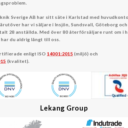
ingsproblem.
eknik Sverige AB har sitt säte i Karlstad med huvudkont
Därutöver har vi säljare i Insjön, Sundsvall, Göteborg och
otalt 28 anställda. Med över 80 återförsäljare runt om i h
har du aldrig långt till oss.
ertifierade enligt ISO
14001:2015
(miljö) och
015
(kvalitet).
Lekang Group