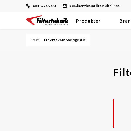
054-69 09 00
kundservice@filterteknik.se
Produkter
Bran
Hoppa
till
innehåll
Start
Filterteknik Sverige AB
Filter
Damm/Stoft
Fil
Dieselmotor/Bränsle
Hydraulik/Olja
Process
Tryckluft
Ventilation