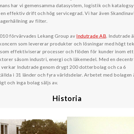
mans har vi gemensamma datasystem, logistik och katalogs
en effektiv drift och hög servicegrad. Vi har även Skandinav
lagerhållning av filter.
010 förvärvades Lekang Group av
Indutrade AB
. Indutrade ä
ikoncern som levererar produkter och lösningar med högt te
 som effektiviserar processer och flöden för kunder inom ett
ktorer såsom industri, energi och läkemedel. Med en decentr
r verkar Indutrade genom drygt 200 dotterbolag och ca 6
ällda i 31 länder och fyra världsdelar. Arbetet med bolagen 
igt och inga bolag säljs av.
Historia