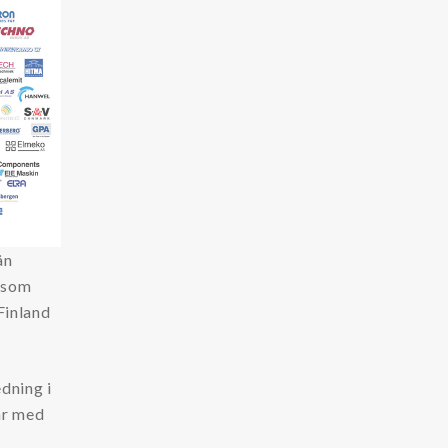
ån
 som
Finland
dning i
ar med