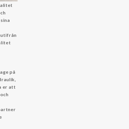
alitet
och
sina
 utifrån
litet
tage på
raulik,
a er att
 och
partner
e