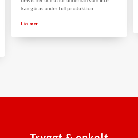
delvis ner och utför underhåll som inte
kan göras under full produktion
Läs mer
Tryggt & enkelt