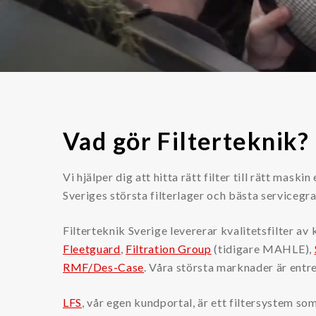
Kemikalier
Kylvätska (glykol)
Tillståndskontroll
Oljesensor
Vad gör Filterteknik?
Partikelräknare
Övrigt
Vi hjälper dig att hitta rätt filter till rätt maskin
Sveriges största filterlager och bästa servicegra
Dieselmotorfiltrering
Filterteknik Sverige levererar kvalitetsfilter 
Kataloger & Broschyrer
Fleetguard
,
Filtration Group
(tidigare MAHLE),
LFS
RMF/Des-Case
. Våra största marknader är entr
Oljerenhet
LFS
, vår egen kundportal, är ett filtersystem so
Säkerhetsdatablad