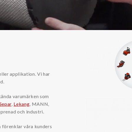
 eller applikation. Vi har
d.
av kända varumärken som
Separ
,
Lekang
, MANN,
eprenad och industri.
m förenklar våra kunders