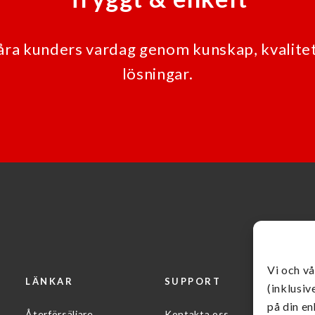
våra kunders vardag genom kunskap, kvalitet
lösningar.
Vi och v
LÄNKAR
SUPPORT
(inklusiv
på din en
Återförsäljare
Kontakta oss