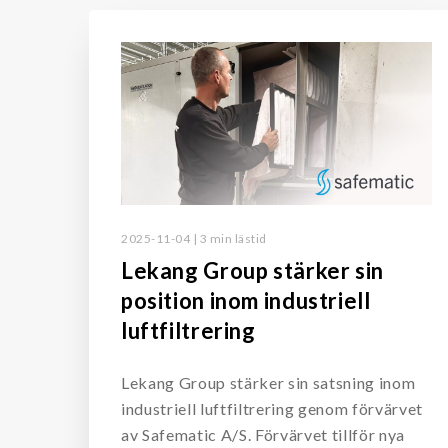
2025-11-04 | 3 min lästid
Lekang Group stärker sin
position inom industriell
luftfiltrering
Lekang Group stärker sin satsning inom
industriell luftfiltrering genom förvärvet
av Safematic A/S. Förvärvet tillför nya