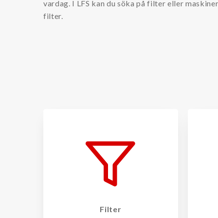
vardag. I LFS kan du söka på filter eller maskine
filter.
Varumärken
Amiad filter
Filtration Group
Fleetguard filter
Hengst filter
Lekang®
MANN filter
RMF/Des-Case Filter
Safematic filter
Separ filter
Filter