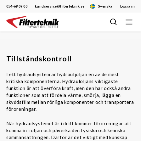
054-69 09 00
kundservice@filterteknik.se
Svenska
Logga in
Öppna/
Hoppa
navigat
till
innehåll
Tillståndskontroll
I ett hydraulsystem är hydrauljoljan en av de mest
kritiska komponenterna. Hydrauloljans viktigaste
funktion är att överföra kraft, men den har också andra
funktioner som att fördela värme, smörja, lägga en
skyddsfilm mellan rörliga komponenter och transportera
föroreningar.
När hydraulsystemet är i drift kommer föroreningar att
komma in i oljan och påverka den fysiska och kemiska
sammansättningen. Därför är det viktigt med kunskap