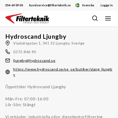
054-69 09 00
kundservice@filterteknik.se
Svenska
Logga in
Öppna/
Hoppa
navigat
till
innehåll
Hydroscand Ljungby
Viaduktgatan 1, 341 32 Ljungby, Sverige
0372-846 90
ljungby@hydroscand.se
https://www.hydroscand.se/se_se/butiker/slang_ljungb
y
Öppettider Hydroscand Ljungby
Mån-Fre: 07:00-16:00
Lör-Sön: Stängt
Vi erbjuder: industriella oljor, dieselmotorfiltrering.