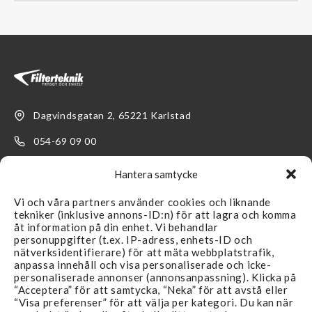
Dagvindsgatan 2, 65221 Karlstad
054-69 09 00
kundservice@filterteknik.se
Hantera samtycke
Vi och våra partners använder cookies och liknande
tekniker (inklusive annons-ID:n) för att lagra och komma
åt information på din enhet. Vi behandlar
personuppgifter (t.ex. IP-adress, enhets-ID och
nätverksidentifierare) för att mäta webbplatstrafik,
LÄNKAR
SUPPORT
anpassa innehåll och visa personaliserade och icke-
personaliserade annonser (annonsanpassning). Klicka på
Återförsäljare
Kontakta oss
“Acceptera” för att samtycka, “Neka” för att avstå eller
“Visa preferenser” för att välja per kategori. Du kan när
Produkter
FAQ