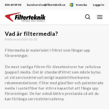
054-69 09 00
kundservice@filterteknik.se
Svenska
Logga in
Öppna/
Hoppa
navigat
till
innehåll
Vad är filtermedia?
Publicerad 2023-05-23
Filtermedia är materialet i filtret som fångar upp
föroreningar.
De mest vanliga filtren för dieselmotorer har cellulosa
(papper) media. Det är standardfiltret som måste bytas
ut vid serviceintervall enligt maskintillverkarens
rekommendationer. Filter med glasfiber och patenterade
media i syntetfiber har större kapacitet att fånga upp
föroreningar. De har också bättre prestanda så att du
kan förlänga serviceintervallerna.