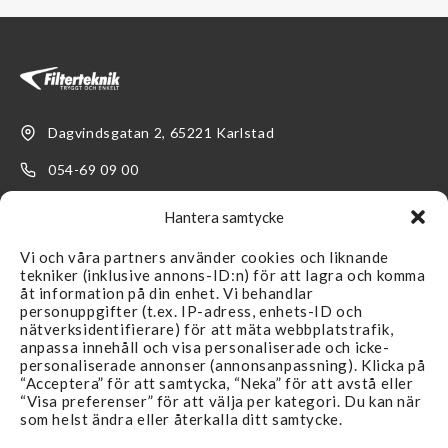
Dagvindsgatan 2, 65221 Karlstad
054-69 09 00
kundservice@filterteknik.se
Hantera samtycke
Vi och våra partners använder cookies och liknande
tekniker (inklusive annons-ID:n) för att lagra och komma
åt information på din enhet. Vi behandlar
personuppgifter (t.ex. IP-adress, enhets-ID och
nätverksidentifierare) för att mäta webbplatstrafik,
LÄNKAR
SUPPORT
anpassa innehåll och visa personaliserade och icke-
personaliserade annonser (annonsanpassning). Klicka på
Återförsäljare
Kontakta oss
“Acceptera” för att samtycka, “Neka” för att avstå eller
“Visa preferenser” för att välja per kategori. Du kan när
Produkter
FAQ
som helst ändra eller återkalla ditt samtycke.
Branscher
Köpvillkor & Reklamation