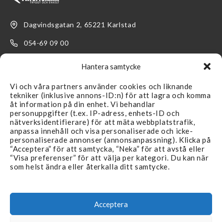
Dagvindsgatan 2, 65221 Karlstad
054-69 09 00
kundservice@filterteknik.se
Hantera samtycke
Vi och våra partners använder cookies och liknande
tekniker (inklusive annons-ID:n) för att lagra och komma
åt information på din enhet. Vi behandlar
personuppgifter (t.ex. IP-adress, enhets-ID och
nätverksidentifierare) för att mäta webbplatstrafik,
LÄNKAR
SUPPORT
anpassa innehåll och visa personaliserade och icke-
personaliserade annonser (annonsanpassning). Klicka på
Återförsäljare
Kontakta oss
“Acceptera” för att samtycka, “Neka” för att avstå eller
“Visa preferenser” för att välja per kategori. Du kan när
Produkter
FAQ
som helst ändra eller återkalla ditt samtycke.
Branscher
Köpvillkor & Reklamation
Aktuellt
Integritetspolicy
Acceptera
Återförsäljare