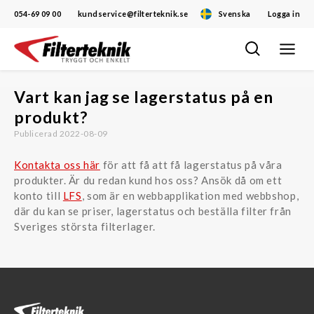
054-69 09 00
kundservice@filterteknik.se
Svenska
Logga in
Öppna/
Hoppa
navigat
till
innehåll
Vart kan jag se lagerstatus på en
produkt?
Publicerad 2022-08-09
Kontakta oss här
för att få att få lagerstatus på våra
produkter. Är du redan kund hos oss? Ansök då om ett
konto till
LFS
, som är en webbapplikation med webbshop,
där du kan se priser, lagerstatus och beställa filter från
Sveriges största filterlager.