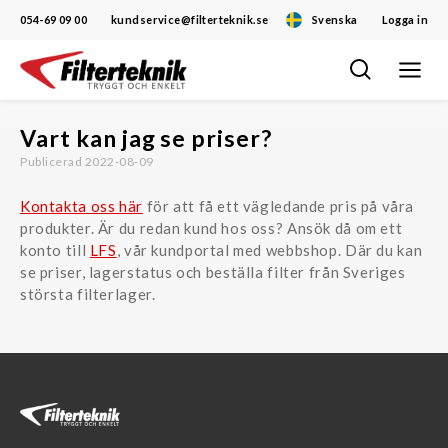
054-69 09 00
kundservice@filterteknik.se
Svenska
Logga in
Öppna/
Hoppa
navigat
till
innehåll
Vart kan jag se priser?
Publicerad 2022-08-09
Kontakta oss här
för att få ett vägledande pris på våra
produkter. Är du redan kund hos oss? Ansök då om ett
konto till
LFS
, vår kundportal med webbshop. Där du kan
se priser, lagerstatus och beställa filter från Sveriges
största filterlager.