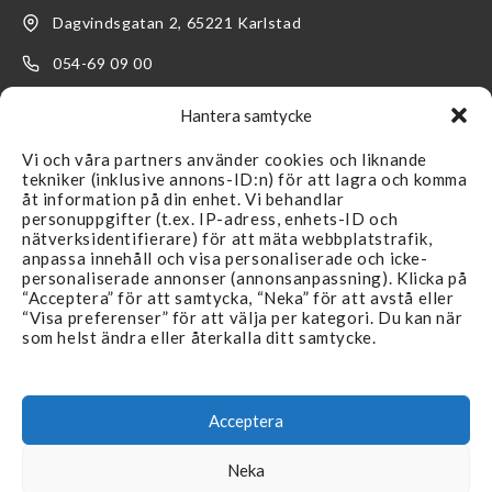
Dagvindsgatan 2, 65221 Karlstad
054-69 09 00
kundservice@filterteknik.se
Hantera samtycke
Vi och våra partners använder cookies och liknande
tekniker (inklusive annons-ID:n) för att lagra och komma
åt information på din enhet. Vi behandlar
personuppgifter (t.ex. IP-adress, enhets-ID och
nätverksidentifierare) för att mäta webbplatstrafik,
LÄNKAR
SUPPORT
anpassa innehåll och visa personaliserade och icke-
personaliserade annonser (annonsanpassning). Klicka på
Återförsäljare
Kontakta oss
“Acceptera” för att samtycka, “Neka” för att avstå eller
“Visa preferenser” för att välja per kategori. Du kan när
Produkter
FAQ
som helst ändra eller återkalla ditt samtycke.
Branscher
Köpvillkor & Reklamation
Aktuellt
Integritetspolicy
Acceptera
Återförsäljare
Neka