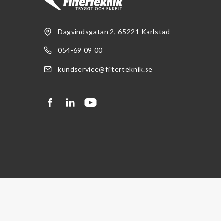
Kemikalier
Kylvätska (glykol)
Dagvindsgatan 2, 65221 Karlstad
054-69 09 00
Tillståndskontroll
kundservice@filterteknik.se
Oljesensor
Partikelräknare
Övrigt
Dieselmotorfiltrering
Kataloger & Broschyrer
LFS
Oljerenhet
Säkerhetsdatablad