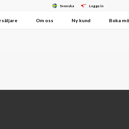
Svenska
Logga in
rsäljare
Om oss
Ny kund
Boka mö