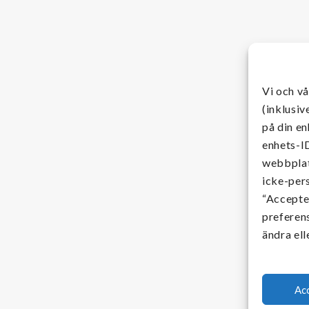
Vi och v
(inklusiv
på din en
enhets-ID
webbplat
icke-per
“Accepter
preferens
ändra ell
Ac