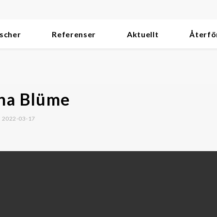
scher
Referenser
Aktuellt
Återfö
na Blüme
d 2022-03-17