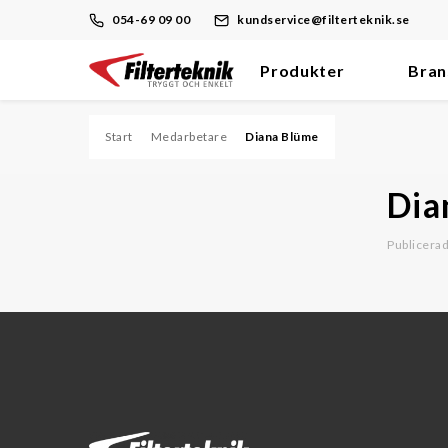
054-69 09 00
kundservice@filterteknik.se
Produkter
Bran
Hoppa
till
innehåll
Start
Medarbetare
Diana Blüme
Filter
Dia
Damm/Stoft
Publicera
Dieselmotor/Bränsle
Hydraulik/Olja
Process
Tryckluft
Ventilation