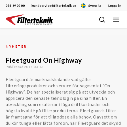
054-69 09 00
kundservice@filterteknik.se
Svenska
Logga in
Öppna/
Hoppa
navigat
till
innehåll
NYHETER
Fleetguard On Highway
Publicerad 2017-03-13
Fleetguard är marknadsledande vad gäller
filtreringsprodukter och service för segmentet ”On
Highway”. De har specialiserat sig på att utveckla och
applicera den senaste teknologin på sina filter. En
utveckling som resulterar i låga driftkostnader och
högsta kvalité på filterprodukterna. Fleetguards filter
är framtagna för att tillgodose alla behov. Oavsett om
du kör tunga eller lätta fordon, har Fleetguard det skydd