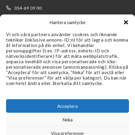
054-69 09 00
kundservice@filterteknik.se
Hantera samtycke
Vi och våra partners använder cookies och liknande
tekniker (inklusive annons-ID:n) för att lagra och komma
åt information på din enhet. Vi behandlar
personuppgifter (t.ex. IP-adress, enhets-ID och
nätverksidentifierare) för att mäta webbplatstrafik,
LÄNKAR
SUPPORT
anpassa innehåll och visa personaliserade och icke-
personaliserade annonser (annonsanpassning). Klicka på
Återförsäljare
Kontakta oss
“Acceptera” för att samtycka, “Neka” för att avstå eller
“Visa preferenser” för att välja per kategori. Du kan när
Produkter
FAQ
som helst ändra eller återkalla ditt samtycke.
Branscher
Köpvillkor & Reklamation
Aktuellt
Integritetspolicy
Acceptera
Återförsäljare
Neka
Visa preferenser