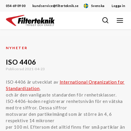
054-69 09 00
kundservice@filterteknik.se
Svenska
Logga in
Öppna/
Hoppa
navigat
till
innehåll
NYHETER
ISO 4406
Publicerad 2021-04-23
ISO 4406 är utvecklat av
International Organization for
Standardization
,
och är den vanligaste standarden för renhetsklasser.
ISO 4406-koden registrerar renhetsnivån för en vätska
med tre siffror. Dessa siffror
motsvarar den partikelmängd som är större än 4, 6
respektive 14 mikroner
per 100 ml. Eftersom det alltid finns fler små partiklar än