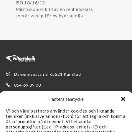
ISO 18/16/13
Mikroskopisk bild av en renhetsklass
som är vanlig för ny hydraulolja
Dagvindsgatan 2, 65221 Karlstad
054-69 09 00
kundservice@filterteknik.se
Hantera samtycke
Vi och våra partners använder cookies och liknande
tekniker (inklusive annons-ID:n) för att lagra och komma
åt information på din enhet. Vi behandlar
personuppgifter (t.ex. IP-adress, enhets-ID och
LÄNKAR
SUPPORT