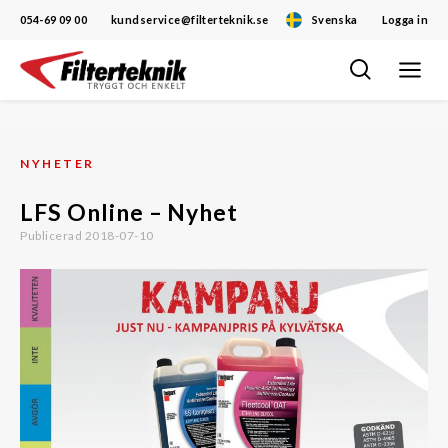
054-69 09 00
kundservice@filterteknik.se
Svenska
Logga in
Öppna/
Hoppa
navigat
till
innehåll
NYHETER
LFS Online – Nyhet
Publicerad 2018-07-10