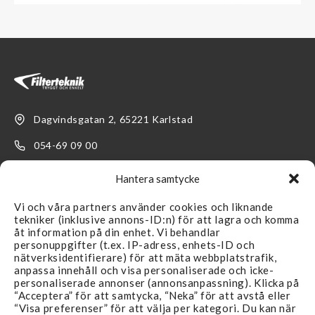
Dagvindsgatan 2, 65221 Karlstad
054-69 09 00
kundservice@filterteknik.se
Hantera samtycke
Vi och våra partners använder cookies och liknande
tekniker (inklusive annons-ID:n) för att lagra och komma
åt information på din enhet. Vi behandlar
personuppgifter (t.ex. IP-adress, enhets-ID och
nätverksidentifierare) för att mäta webbplatstrafik,
LÄNKAR
SUPPORT
anpassa innehåll och visa personaliserade och icke-
personaliserade annonser (annonsanpassning). Klicka på
Återförsäljare
Kontakta oss
“Acceptera” för att samtycka, “Neka” för att avstå eller
“Visa preferenser” för att välja per kategori. Du kan när
Produkter
FAQ