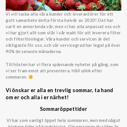
Vi vill tacka alla våra kunder och leverantörer för ett
gott samarbete detta första halvår av 2020! Det har
varit en annorlunda vår, men vi har alla anpassat oss och
vi har gjort allt som står i vår makt för att leverera filter
och filterlösningar. Våra kunder och servicen är det
viktigaste för oss, och vår servicegrad har legat på över
90% de senaste månaderna.
Till hösten har vi flera spännande nyheter på gång, som
vi ser fram emot att presentera. Håll utkik efter
sommaren.
Vi önskar er alla en trevlig sommar, ta hand
om er och alla i er närhet!
Sommaröppettider
Vi har som vanligt öppet hela sommaren, men med något
kortare tider på kundservice. Om personen du söker är