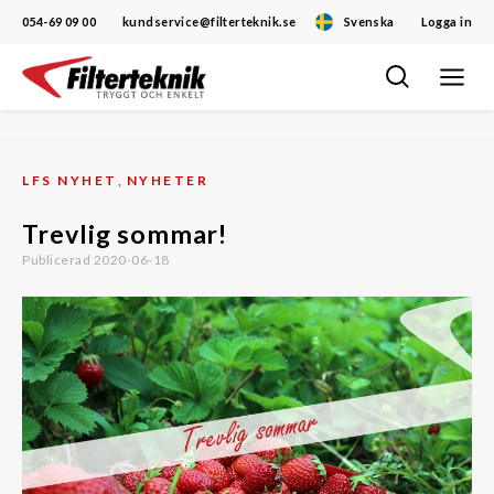
054-69 09 00
kundservice@filterteknik.se
Svenska
Logga in
Öppna/
Hoppa
navigat
till
innehåll
LFS NYHET
,
NYHETER
Trevlig sommar!
Publicerad 2020-06-18