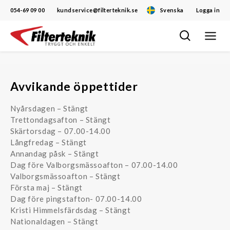
054-69 09 00
kundservice@filterteknik.se
Svenska
Logga in
Öppna/
Hoppa
navigat
till
innehåll
Avvikande öppettider
Nyårsdagen – Stängt
Trettondagsafton – Stängt
Skärtorsdag – 07.00-14.00
Långfredag – Stängt
Annandag påsk – Stängt
Dag före Valborgsmässoafton – 07.00-14.00
Valborgsmässoafton – Stängt
Första maj – Stängt
Dag före pingstafton- 07.00-14.00
Kristi Himmelsfärdsdag – Stängt
Nationaldagen – Stängt