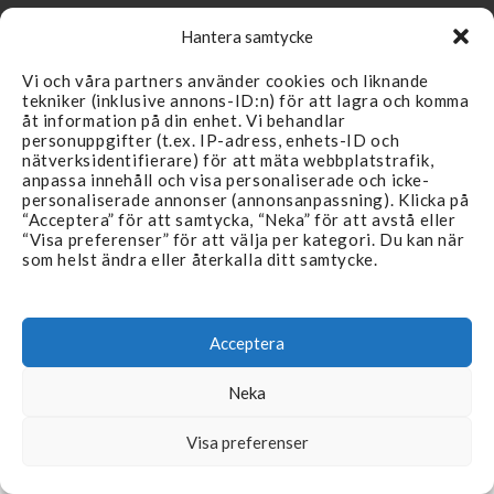
Hantera samtycke
Vi och våra partners använder cookies och liknande
tekniker (inklusive annons-ID:n) för att lagra och komma
LÄNKAR
SUPPORT
åt information på din enhet. Vi behandlar
personuppgifter (t.ex. IP-adress, enhets-ID och
Återförsäljare
Kontakta oss
nätverksidentifierare) för att mäta webbplatstrafik,
anpassa innehåll och visa personaliserade och icke-
Produkter
FAQ
personaliserade annonser (annonsanpassning). Klicka på
“Acceptera” för att samtycka, “Neka” för att avstå eller
Branscher
Köpvillkor & Reklamation
“Visa preferenser” för att välja per kategori. Du kan när
som helst ändra eller återkalla ditt samtycke.
Aktuellt
Integritetspolicy
Återförsäljare
Acceptera
Neka
©
Copyright 2026 Filterteknik Sverige
Visa preferenser