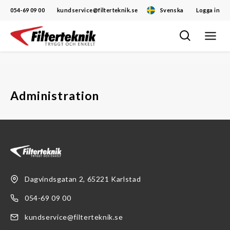
054-69 09 00
kundservice@filterteknik.se
Svenska
Logga in
Öppna/
Hoppa
navigat
till
innehåll
Administration
Dagvindsgatan 2, 65221 Karlstad
054-69 09 00
kundservice@filterteknik.se