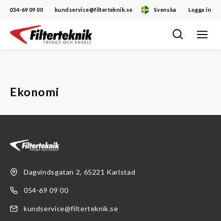
054-69 09 00
kundservice@filterteknik.se
Svenska
Logga in
Öppna/
Hoppa
navigat
till
innehåll
Ekonomi
Dagvindsgatan 2, 65221 Karlstad
054-69 09 00
kundservice@filterteknik.se