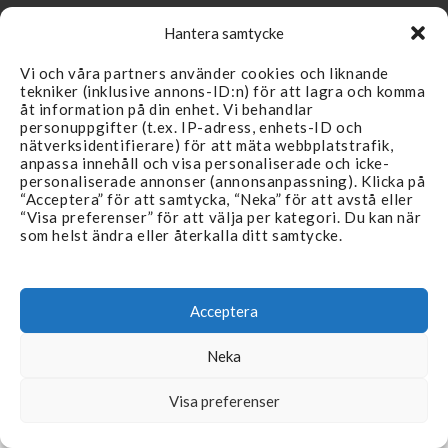
Hantera samtycke
Vi och våra partners använder cookies och liknande
tekniker (inklusive annons-ID:n) för att lagra och komma
LÄNKAR
SUPPORT
åt information på din enhet. Vi behandlar
personuppgifter (t.ex. IP-adress, enhets-ID och
Återförsäljare
Kontakta oss
nätverksidentifierare) för att mäta webbplatstrafik,
anpassa innehåll och visa personaliserade och icke-
Produkter
FAQ
personaliserade annonser (annonsanpassning). Klicka på
“Acceptera” för att samtycka, “Neka” för att avstå eller
Branscher
Köpvillkor & Reklamation
“Visa preferenser” för att välja per kategori. Du kan när
som helst ändra eller återkalla ditt samtycke.
Aktuellt
Integritetspolicy
Återförsäljare
Acceptera
Neka
©
Copyright 2026 Filterteknik Sverige
Visa preferenser