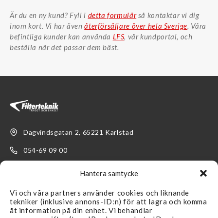
Är du en ny kund? Fyll i
detta formulär
så kontaktar vi dig
inom kort. Vi har även
återförsäljare över hela Sverige
. Våra
befintliga kunder kan använda
LFS
, vår
kundportal
, och
beställa när det passar dem bäst.
Dagvindsgatan 2, 65221 Karlstad
054-69 09 00
kundservice@filterteknik.se
Hantera samtycke
Vi och våra partners använder cookies och liknande
tekniker (inklusive annons-ID:n) för att lagra och komma
åt information på din enhet. Vi behandlar