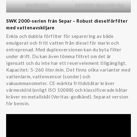
SWK200005
SWK2000130UMW01VAC
SWK 2000-serien från Separ – Robust dieselförfilter
med vattenavskiljare
Enkla och dubbla förfilter för separering av både
emulgerat och fritt vatten från diesel för marin och
entreprenad. Med duplexversionen kan du byta filter
under drift. Du kan även tömma filtret om det är
igensatt och du inte har ett reservelement tillgängligt.
Kapacitet: 5-260 liter/min. Det finns olika varianter med
vattenlarm, vattensensor (sonder) och
vakuummanometer. CE-märkta fritidsbåtar kräver
värmesköld (enligt ISO 10088) och klassificerade båtar
kräver en metallskål (Veritas-godkänd). Separat version
för bensin.