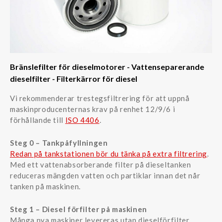
Bränslefilter för dieselmotorer - Vattenseparerande
dieselfilter - Filterkärror för diesel
Vi rekommenderar trestegsfiltrering för att uppnå
maskinproducenternas krav på renhet 12/9/6 i
förhållande till
ISO 4406
.
Steg 0 – Tankpåfyllningen
Redan på tankstationen bör du tänka på extra filtrering
.
Med ett vattenabsorberande filter på dieseltanken
reduceras mängden vatten och partiklar innan det når
tanken på maskinen.
Steg 1 – Diesel förfilter på maskinen
Många nya maskiner levereras utan dieselförfilter.