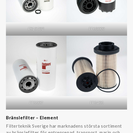
FS19732
FF63009
FF5507
FF5405
Bränslefilter – Element
Filterteknik Sverige har marknadens största sortiment
av bränslefilter för entreprenad, transport, marin och