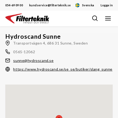
054-69 09 00
kundservice@filterteknik.se
Svenska
Logga in
Öppna/
Hoppa
navigat
till
innehåll
Hydroscand Sunne
Transportvägen 4, 686 31 Sunne, Sweden
0565-12062
sunne@hydroscand.se
https://www.hydroscand.se/se_se/butiker/slang_sunne