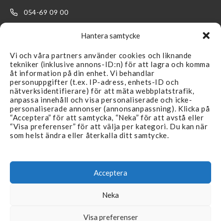
054-69 09 00
kundservice@filterteknik.se
Hantera samtycke
Vi och våra partners använder cookies och liknande
tekniker (inklusive annons-ID:n) för att lagra och komma
åt information på din enhet. Vi behandlar
personuppgifter (t.ex. IP-adress, enhets-ID och
nätverksidentifierare) för att mäta webbplatstrafik,
LÄNKAR
SUPPORT
anpassa innehåll och visa personaliserade och icke-
personaliserade annonser (annonsanpassning). Klicka på
Återförsäljare
Kontakta oss
“Acceptera” för att samtycka, “Neka” för att avstå eller
“Visa preferenser” för att välja per kategori. Du kan när
Produkter
FAQ
som helst ändra eller återkalla ditt samtycke.
Branscher
Köpvillkor & Reklamation
Aktuellt
Integritetspolicy
Acceptera
Återförsäljare
Neka
Visa preferenser