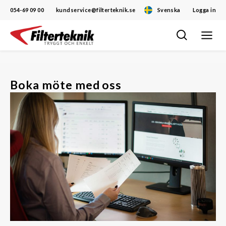
054-69 09 00
kundservice@filterteknik.se
Svenska
Logga in
Öppna/
Hoppa
navigat
till
innehåll
Boka möte med oss