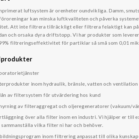
omprimerat luftsystem är orenheter oundvikliga. Damm, smuts
eföroreningar kan minska luftkvaliteten och påverka systeme
itet. Att inte filtrera tillräckligt eller filtrera felaktigt kan 
dan och orsaka dyra driftstopp. Vi har produkter som levere
999% filtreringseffektivitet för partiklar så små som 0,01 mik
produkter
boratorietjänster
lterprodukter inom hydraulik, bränsle, vatten och ventilation
lån av filtersystem för utvärdering hos kund
hyrning av filteraggregat och oljeregeneratorer (vakuum/vä
tläggning över alla filter inom en industri. Vi hjälper er till
t sammanställa vilka filter ni har och behöver.
bildningsprogram inom filtrering anpassat till olika kunskap