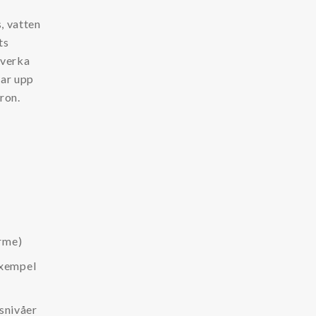
, vatten
ts
påverka
rar upp
ron.
rme)
 exempel
snivåer