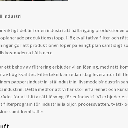
ill industri
ur viktigt det är för en industri att hålla igång produktionen 
oplanerade produktionsstopp. Högkvalitativa filter och rät
sningar gör att produktionen löper på enligt plan samtidigt 
lskostnaderna hålls nere.
ar ett behov av filtrering erbjuder vi en lösning, med rätt k
er av hög kvalitet. Filterteknik är redan idag leverantör till fl
inom pappersindustrin, stålindustrin, livsmedelsindustrin sa
sindustrin. Detta medför att vi har stor erfarenhet och kun
ådet för att hitta rätt lösning för er industri. Vi erbjuder et
 filterprogram för industriella oljor, processvatten, tvätt- 
skor samt kemikalier.
luft