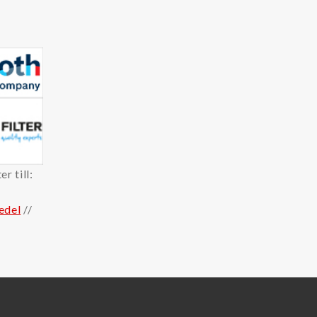
r till:
edel
//