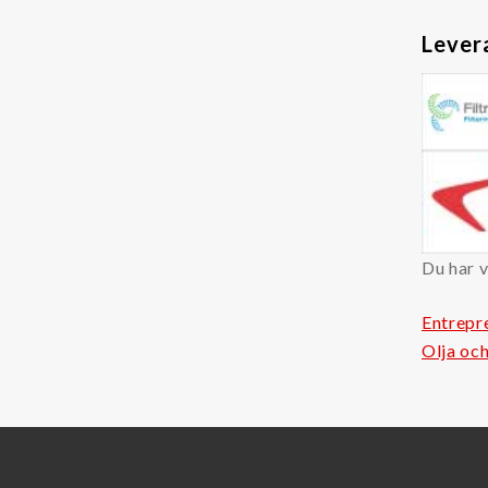
Lever
Du har v
Entrep
Olja oc