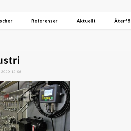
scher
Referenser
Aktuellt
Återfö
ustri
d 2020-12-06