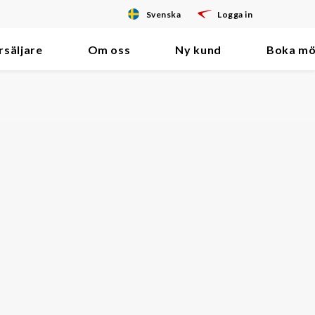
Svenska
Logga in
rsäljare
Om oss
Ny kund
Boka mö