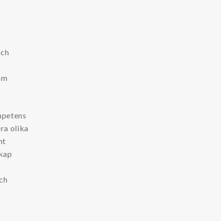
och
t
som
ompetens
era olika
mt
skap
t
och