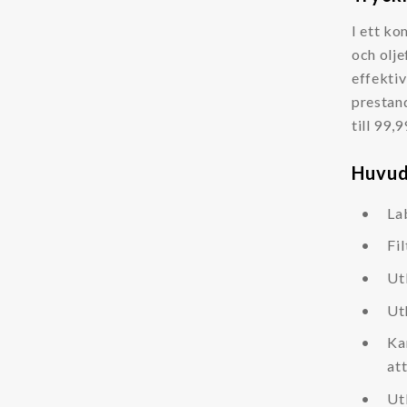
I ett k
Varumärken
och olj
effektiv
Amiad filter
prestan
Filtration Group
till 99,
Fleetguard filter
Huvud
Hengst filter
Lekang®
La
MANN filter
Fi
RMF/Des-Case Filter
Ut
Safematic filter
Ut
Separ filter
Kar
at
Ut