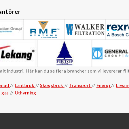
antörer
alt industri. Här kan du se flera brancher som vi levererar filte
renad
//
Lantbruk
//
Skogsbruk
//
Transport
//
Energi
//
Livsm
h gas
//
Uthyrning