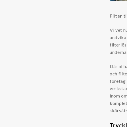
Kemikalier
Filter t
Kylvätska (glykol)
Vi vet h
Tillståndskontroll
undvika 
filterlö
Oljesensor
underhål
Partikelräknare
Där ni h
Övrigt
och filt
företag 
Dieselmotorfiltrering
verkstad
Kataloger & Broschyrer
inom omr
komplett
LFS
skärvät
Oljerenhet
Säkerhetsdatablad
Tryck